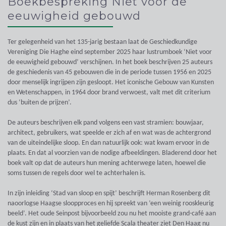
Boekbespreking Niet voor de
eeuwigheid gebouwd
Ter gelegenheid van het 135-jarig bestaan laat de Geschiedkundige
Vereniging Die Haghe eind september 2025 haar lustrumboek ‘Niet voor
de eeuwigheid gebouwd’ verschijnen. In het boek beschrijven 25 auteurs
de geschiedenis van 45 gebouwen die in de periode tussen 1956 en 2025
door menselijk ingrijpen zijn gesloopt. Het iconische Gebouw van Kunsten
en Wetenschappen, in 1964 door brand verwoest, valt met dit criterium
dus ‘buiten de prijzen’.
De auteurs beschrijven elk pand volgens een vast stramien: bouwjaar,
architect, gebruikers, wat speelde er zich af en wat was de achtergrond
van de uiteindelijke sloop. En dan natuurlijk ook: wat kwam ervoor in de
plaats. En dat al voorzien van de nodige afbeeldingen. Bladerend door het
boek valt op dat de auteurs hun mening achterwege laten, hoewel die
soms tussen de regels door wel te achterhalen is.
In zijn inleiding ‘Stad van sloop en spijt’ beschrijft Herman Rosenberg dit
naoorlogse Haagse sloopproces en hij spreekt van ’een weinig rooskleurig
beeld’. Het oude Seinpost bijvoorbeeld zou nu het mooiste grand-café aan
de kust zijn en in plaats van het geliefde Scala theater ziet Den Haag nu