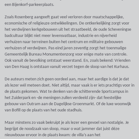
een Bijenkorf-parkeerplaats.
Zoals Rosenberg aangeeft gaat veel verloren door maatschappelijke,
economische of religieuze ontwikkelingen. De ontkerkelijking zorgt voor
het verdwijnen kerkgebouwen uit het straatbeeld, de oude Scheveningse
badcultuur blijkt niet meer levensvatbaar, industrie en nijverheid
verhuizen naar terreinen buiten het centrum en militaire gebouwen
verhuizen of verdwijnen. Pas eind jaren zeventig zorgt het toenmalige
Gemeentelijk Bureau Monumentenzorg voor enige mate van controle.
Ook vanuit de bevolking ontstaat weerstand. En, zoals bekend: Vrienden
van Den Haag is ontstaan vanuit verzet tegen de sloop van het Kurhaus.
De auteurs meten zich geen oordeel aan, maar het aardige is dat je dat
als lezer wél meteen doet. Niet altijd, maar vaak is er iets prachtigs voor in
de plaats gekomen. Wat te denken van de schitterende Sportcampus in
het Zuiderpark en -de meningen zullen verdeeld zijn- dat feestelijke
gebouw van Outram aan de Dagelijkse Groenmarkt. Of de luxe woonwijk
van Bofill op de plaats van het oude stadhuis.
Maar minstens zo vaak bekruipt je als lezer een gevoel van nostalgie. Je
begrijpt de noodzaak van sloop, maar o wat jammer dat juist déze
nieuwbouw ervoor in de plaats kwam: de villa’s aan het