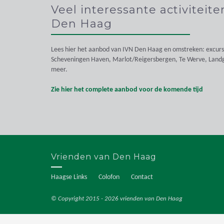
Veel interessante activiteit
Den Haag
Lees hier het aanbod van IVN Den Haag en omstreken: excurs
Scheveningen Haven, Marlot/Reigersbergen, Te Werve, Land
meer.
Zie hier het complete aanbod voor de komende tijd
Vrienden van Den Haag
Haagse Links
Colofon
Contact
© Copyright 2015 - 2026 vrienden van Den Haag