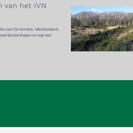
en van het IVN
ies naar De Horsten, Westduinpark,
goed Backershagen en nog veel