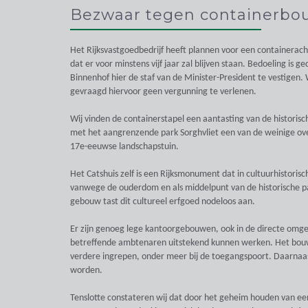
Bezwaar tegen containerbou
Het Rijksvastgoedbedrijf heeft plannen voor een containerach
dat er voor minstens vijf jaar zal blijven staan. Bedoeling is
Binnenhof hier de staf van de Minister-President te vestige
gevraagd hiervoor geen vergunning te verlenen.
Wij vinden de containerstapel een aantasting van de historisc
met het aangrenzende park Sorghvliet een van de weinige ov
17e-eeuwse landschapstuin.
Het Catshuis zelf is een Rijksmonument dat in cultuurhistoris
vanwege de ouderdom en als middelpunt van de historische 
gebouw tast dit cultureel erfgoed nodeloos aan.
Er zijn genoeg lege kantoorgebouwen, ook in de directe omge
betreffende ambtenaren uitstekend kunnen werken. Het bou
verdere ingrepen, onder meer bij de toegangspoort. Daarnaa
worden.
Tenslotte constateren wij dat door het geheim houden van ee