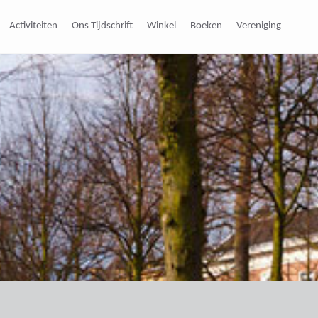
Activiteiten
Ons Tijdschrift
Winkel
Boeken
Vereniging