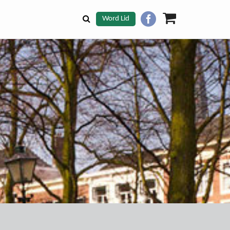
Word Lid
Zoeken
openen