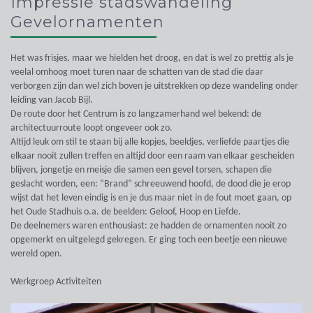
Impressie stadswandeling
Gevelornamenten
Het was frisjes, maar we hielden het droog, en dat is wel zo prettig als je
veelal omhoog moet turen naar de schatten van de stad die daar
verborgen zijn dan wel zich boven je uitstrekken op deze wandeling onder
leiding van Jacob Bijl.
De route door het Centrum is zo langzamerhand wel bekend: de
architectuurroute loopt ongeveer ook zo.
Altijd leuk om stil te staan bij alle kopjes, beeldjes, verliefde paartjes die
elkaar nooit zullen treffen en altijd door een raam van elkaar gescheiden
blijven, jongetje en meisje die samen een gevel torsen, schapen die
geslacht worden, een: “Brand” schreeuwend hoofd, de dood die je erop
wijst dat het leven eindig is en je dus maar niet in de fout moet gaan, op
het Oude Stadhuis o.a. de beelden: Geloof, Hoop en Liefde.
De deelnemers waren enthousiast: ze hadden de ornamenten nooit zo
opgemerkt en uitgelegd gekregen. Er ging toch een beetje een nieuwe
wereld open.
Werkgroep Activiteiten