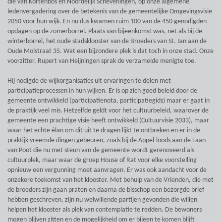
die van Kortenbos en Noordelijk Scheveningen, op onze algemene
ledenvergadering over de betekenis van de gemeentelijke Omgevingsvisie
2050 voor hun wijk. En nu dus kwamen ruim 100 van de 450 genodigden
opdagen op de zomerborrel. Plaats van bijeenkomst was, net als bij de
winterborrel, het oude stadsklooster van de Broeders van St. Jan aan de
Oude Molstraat 35. Wat een bijzondere plek is dat toch in onze stad. Onze
voorzitter, Rupert van Heijningen sprak de verzamelde menigte toe.
Hij nodigde de wijkorganisaties uit ervaringen te delen met
participatieprocessen in hun wijken. Er is op zich goed beleid door de
gemeente ontwikkeld (participatienota, participatiegids) maar er gaat in
de praktijk veel mis. Hetzelfde geldt voor het cultuurbeleid, waarover de
gemeente een prachtige visie heeft ontwikkeld (Cultuurvisie 2033), maar
waar het echte élan om dit uit te dragen lijkt te ontbreken en er in de
praktijk vreemde dingen gebeuren, zoals bij de Appel-loods aan de Laan
van Poot die nu met steun van de gemeente wordt gerenoveerd als
cultuurplek, maar waar de groep House of Rat voor elke voorstelling
opnieuw een vergunning moet aanvragen. Er was ook aandacht voor de
onzekere toekomst van het klooster. Met behulp van de Vrienden, die met
de broeders zijn gaan praten en daarna de bisschop een bezorgde brief
hebben geschreven, zijn nu welwillende partijen gevonden die willen
helpen het klooster als plek van contemplatie te redden. De bewoners
mogen blijven zitten en de mogelijkheid om er bijeen te komen blijft