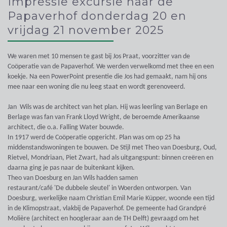
Impressie excursie naar de
Papaverhof donderdag 20 en
vrijdag 21 november 2025
We waren met 10 mensen te gast bij Jos Praat, voorzitter van de
Coöperatie van de Papaverhof. We werden verwelkomd met thee en een
koekje. Na een PowerPoint presentie die Jos had gemaakt, nam hij ons
mee naar een woning die nu leeg staat en wordt gerenoveerd.
Jan Wils was de architect van het plan. Hij was leerling van Berlage en
Berlage was fan van Frank Lloyd Wright, de beroemde Amerikaanse
architect, die o.a. Falling Water bouwde.
In 1917 werd de Coöperatie opgericht. Plan was om op 25 ha
middenstandswoningen te bouwen. De Stijl met Theo van Doesburg, Oud,
Rietvel, Mondriaan, Piet Zwart, had als uitgangspunt: binnen creëren en
daarna ging je pas naar de buitenkant kijken.
Theo van Doesburg en Jan Wils hadden samen
restaurant/café 'De dubbele sleutel' in Woerden ontworpen. Van
Doesburg, werkelijke naam Christian Emil Marie Küpper, woonde een tijd
in de Klimopstraat, vlakbij de Papaverhof. De gemeente had Grandpré
Molière (architect en hoogleraar aan de TH Delft) gevraagd om het