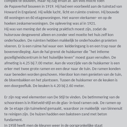
complex te bouwen, maar hij zag ervan af. Jan Wils mocht toen
de Papaverhof bouwen in 1919. Hij had een voorbeeld aan de tuinstad van
Howard in Engeland. Hij wilde lucht, licht en ruimte creëren. Hij bouwde
68 woningen en 60 etagewoningen. Het waren vierkamer- en op de
hoeken zeskamerwoningen. De oplevering was al in 1921.
Hij was van mening dat de woning praktisch moest zijn, zodat de
huisvrouw desgewenst alleen en zonder veel moeite het huis zelf kon
onderhouden. De ruimten hebben makkelijk te onderhouden granieten
vloeren. Er is een ruime hal waar een kelderingang is en een trap naar de
bovenverdieping. Aan de hal grenst de huiskamer die "het intieme
gezelligheidscentrum in het huiselijke leven” moest gaan vervullen. De
afmeting is 4.25 bij 7.00 meter. Aan de voorzijde van de huiskamer is een
erker met twee grote ramen en een deur naar de tuin. De ramen konden
naar beneden worden geschoven. Hierdoor kon men genieten van de tuin,
de bloembakken en het plantsoen. Tussen de huiskamer en de keuken is
een doorgeefluik. De keuken is 4.20 bij 2.60 meter.
Er zijn nog veel elementen van De Stijl te vinden. De betimmering van de
schoorsteen is in Rietveld-stijl en de glas- in-lood ramen ook. De ramen op
de 1e etage zijn tuimelend gemaakt, waardoor ze makkelijk van binnenuit
te reinigen zijn. De huizen hadden een baksteen-zand met beton
fundament.
In 1958 heeft men de kleuren weer in de oorspronkelijke staat