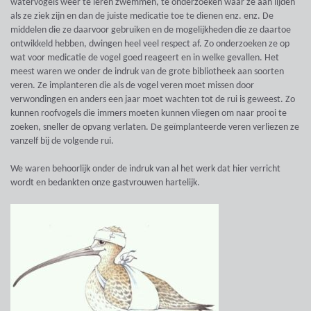
watervogels weer te leren zwemmen, te onderzoeken waar ze aan lijden
als ze ziek zijn en dan de juiste medicatie toe te dienen enz. enz. De
middelen die ze daarvoor gebruiken en de mogelijkheden die ze daartoe
ontwikkeld hebben, dwingen heel veel respect af. Zo onderzoeken ze op
wat voor medicatie de vogel goed reageert en in welke gevallen. Het
meest waren we onder de indruk van de grote bibliotheek aan soorten
veren. Ze implanteren die als de vogel veren moet missen door
verwondingen en anders een jaar moet wachten tot de rui is geweest. Zo
kunnen roofvogels die immers moeten kunnen vliegen om naar prooi te
zoeken, sneller de opvang verlaten. De geïmplanteerde veren verliezen ze
vanzelf bij de volgende rui.
We waren behoorlijk onder de indruk van al het werk dat hier verricht
wordt en bedankten onze gastvrouwen hartelijk.